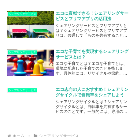
すことで、駐車場不足の解消や駐車場の
ができ、コスト削減や生産性向上につな
空きスペースを有効活用することができ
がるメリットがあります。一方、フリー
るサービスです。一般的に、駐車場シェ
ランサーや専門...
エコに貢献できる！シェアリングサー
シェアリングサービス
アリングサービスは、専用のアプリやウ
ビスとフリマアプリの活用法
ェブサイトを通じて利用者が駐車場を予
シェアリングサービスとフリマアプリと
約し、利用料金を支払うことで利用する
は？シェアリングサービスとフリマアプ
ことができます。駐車場の所有者は、自
リは、共通して「ものを共有すること
分の駐車場を登録し、利用者からの予約
で、無駄を減らし、エコに貢献する」と
に応じて駐車場を貸し出すことができま
いうコンセプトを持っています。シェア
す。駐車場シェアリングサービスの魅力
リングサービスは、自分が持っているも
は、駐車場不...
エコな子育てを実現するシェアリング
シェアリングサービス
のを他人と共有することができるサービ
サービスとは？
スです。例えば、自分が持っている自転
エコな子育てとは？エコな子育てとは、
車やカメラを、他の人が使えるようにす
環境に配慮した子育てのことを指しま
ることができます。また、自分が使いた
す。具体的には、リサイクルや節約、エ
いものを他人が持っている場合は、その
ネルギーの削減など、地球環境に負荷を
人から借りることができます。シェアリ
かけないような生活を心がけることが求
ングサービスを利用することで、自分が
められます。エコな子育てを実践するこ
使わないものを...
エコ志向の人におすすめ！シェアリン
シェアリングサービス
とで、子どもたちに環境保護の意識を育
グサイクルで自転車をシェアしよう
てることができます。また、エコな生活
シェアリングサイクルとは？シェアリン
をすることで、家計の節約にもつながり
グサイクルとは、自転車を共有するサー
ます。例えば、使い捨てのおむつを使わ
ビスのことです。一般的には、専用のア
ず、布おむつを使うことで、ごみの削減
プリをダウンロードして、自転車を借り
につながります。また、自然素材のおも
ることができます。借りたい自転車をア
ちゃを選ぶことで、プラスチック製品の
プリ上で検索し、近くにある自転車ステ
使用を減らすこ...
ーションに向かい、アプリで自転車を解
錠します。使用後は、指定された場所に
ホーム
シェアリングサービス