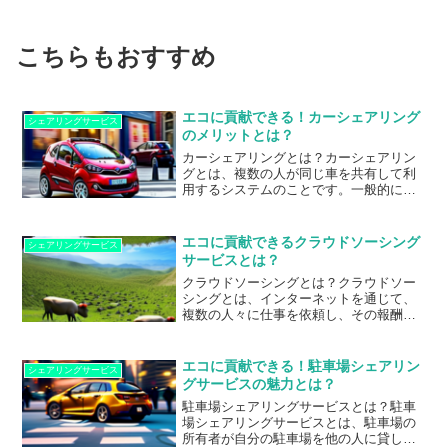
こちらもおすすめ
エコに貢献できる！カーシェアリング
シェアリングサービス
のメリットとは？
カーシェアリングとは？カーシェアリン
グとは、複数の人が同じ車を共有して利
用するシステムのことです。一般的に
は、カーシェアリング会社が複数の場所
に駐車場を設置し、会員が予約して利用
する形式が一般的です。利用者は必要な
エコに貢献できるクラウドソーシング
シェアリングサービス
時に車を借りることができ、返却後は次
サービスとは？
の利用者が利用できるようになります。
クラウドソーシングとは？クラウドソー
カーシェアリングのメリットは、まず環
シングとは、インターネットを通じて、
境に優しいことです。車を所有すること
複数の人々に仕事を依頼し、その報酬を
で発生する二酸化炭素の排出量を減らす
支払う仕組みのことを指します。具体的
ことができます。また、車を共有するこ
には、企業や個人が、自社で行うことが
とで、車の需要と供給を調整することが
難しいタスクやプロジェクトを、クラウ
でき、駐車場の...
エコに貢献できる！駐車場シェアリン
シェアリングサービス
ドソーシングプラットフォームに登録さ
グサービスの魅力とは？
れたフリーランサーや専門家に依頼する
駐車場シェアリングサービスとは？駐車
ことができます。クラウドソーシング
場シェアリングサービスとは、駐車場の
は、依頼主にとっては、専門的な知識や
所有者が自分の駐車場を他の人に貸し出
スキルを持つ人材を簡単に見つけること