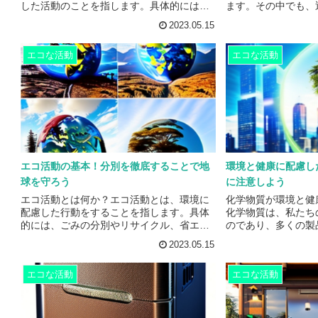
した活動のことを指します。具体的には、
ます。その中でも、
リサイクルや省エネ、エコバッグの使用な
たものを選ぶことは
2023.05.15
どが挙げられます。エコ活動は、個人の行
上で非常に重要な意
動から企業の社会的責任まで、幅広い範囲
ず、近くで生産・製
エコな活動
エコな活動
で行われています。近年、エコ活動の一環
とで、輸送に伴う二
として、散歩中にゴミ拾いをする人が増え
らすことができます
ています。この活動は、自然環境を守るた
を運ぶためには、ト
めに、自分たちが住む地域を美しく保つた
手段が必要となりま
めに、そして健康的な運動にもなるために
は、燃料を消費する
行われます。また、ゴミ拾いをすること
出します。そのため
で、自分たちが生活している...
れたものを選ぶことで
エコ活動の基本！分別を徹底することで地
環境と健康に配慮し
球を守ろう
に注意しよう
エコ活動とは何か？エコ活動とは、環境に
化学物質が環境と健
配慮した行動をすることを指します。具体
化学物質は、私たち
的には、ごみの分別やリサイクル、省エ
のであり、多くの製
ネ、エコバッグの使用、公共交通機関の利
用されています。し
2023.05.15
用などが挙げられます。これらの行動を通
質は、環境や健康に
じて、地球環境を守り、持続可能な社会を
があります。例えば
エコな活動
エコな活動
実現することが目的となります。エコ活動
農業用化学物質は、
を行うことで、地球環境に与える負荷を減
え、野生生物や人間
らすことができます。例えば、ごみの分別
えることがあります
やリサイクルをすることで、埋め立て場所
などから排出される