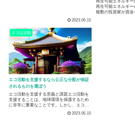
再生可能エネルギー
す。また、エコ活動に参加することで、自
再生可能エネルギー
分自身のライフスタイルを見直すきっかけ
複数の投資家が資金
にもなります。例えば、エコバッグを使っ
エネルギーに関連す
た買い物や、自転車通勤など、身近なとこ
2023.05.15
に投資するための投
ろからエコな生活を実践することができま
す。具体的には、太
す。これらの取り組みは、自...
エコな活動
バイオマス発電など
に関する事業に投資
また、エネルギー効
ネルギー技術を開発
ことができます。フ
で、個人投資家でも
関する事業に参加する
エコ活動を支援するなら公正な分配が保証
されるものを選ぼう
エコ活動を支援する意義と課題エコ活動を
支援することは、地球環境を保護するため
に非常に重要なことです。しかし、エコ活
動を支援するためには、その支援が公正に
2023.05.15
分配されることが保証される必要がありま
す。エコ活動を支援するためには、様々な
方法があります。例えば、環境保護団体へ
の寄付や、エコ製品の購入、再利用可能な