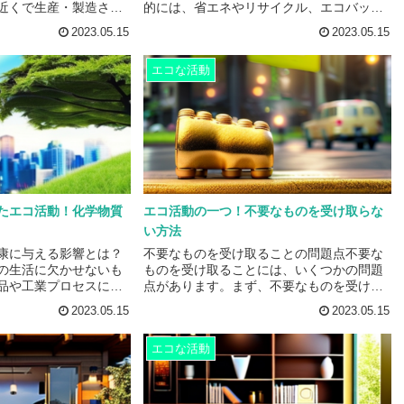
近くで生産・製造され
的には、省エネやリサイクル、エコバッグ
、地球環境に配慮する
の使用、公共交通機関の利用などが挙げら
2023.05.15
2023.05.15
義を持っています。ま
れます。これらの行動は、地球温暖化や環
造されたものを選ぶこ
境破壊などの問題を解決するために必要な
エコな活動
酸化炭素の排出量を減
ものであり、個人の取り組みが積み重なっ
。遠くの地域から商品
て大きな変化をもたらすことができます。
ラックや船などの輸送
エコ活動を始めるためには、まず自分自身
す。これらの輸送手段
がどのような行動を取ることができるかを
ことで二酸化炭素を排
考えることが大切です。例えば、家庭での
、近くで生産・製造さ
エネルギー使用量を減らすために、電気や
、輸...
ガスの使用量を減らすこと...
たエコ活動！化学物質
エコ活動の一つ！不要なものを受け取らな
い方法
康に与える影響とは？
不要なものを受け取ることの問題点不要な
の生活に欠かせないも
ものを受け取ることには、いくつかの問題
品や工業プロセスに使
点があります。まず、不要なものを受け取
かし、これらの化学物
ることで、自分自身の家やオフィスなどの
2023.05.15
2023.05.15
悪影響を与える可能性
スペースが圧迫される可能性があります。
、農薬や除草剤などの
これにより、本当に必要なものを収納する
エコな活動
土壌や水質に影響を与
スペースが減り、生活や仕事の効率が低下
の健康にも悪影響を与
することがあります。また、不要なものを
。また、自動車や工場
受け取ることで、そのものを処分する手間
大気汚染物質は、呼吸
やコストがかかることもあります。例え