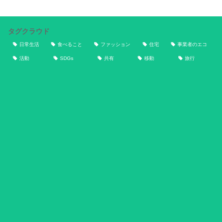
タグクラウド
日常生活
食べること
ファッション
住宅
事業者のエコ
活動
SDGs
共有
移動
旅行