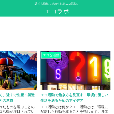
誰でも簡単に始められるエコ活動。
エコラボ
エコな活動
て、近くで生産・製造
エコ活動で働き方を見直す！環境に優しい
との意義
生活を送るためのアイデア
れたものを選ぶことの
エコ活動とは何か？エコ活動とは、環境に
コ活動が注目されてい
配慮した行動を取ることを指します。具体