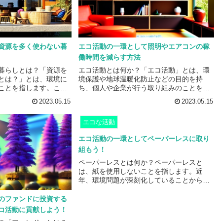
患を引き起こす可能性
ば、無料で配布されたチラシやパンフレッ
、化学物質は、食品や
トは、読まないまま捨てることが多く、そ
含ま...
の処分には時間やお金がかか...
資源を多く使わない暮
エコ活動の一環として照明やエアコンの稼
働時間を減らす方法
暮らしとは？「資源を
エコ活動とは何か？「エコ活動」とは、環
とは？」とは、環境に
境保護や地球温暖化防止などの目的を持
ことを指します。この
ち、個人や企業が行う取り組みのことを指
境を守るために必要な
します。具体的には、省エネやリサイク
2023.05.15
2023.05.15
が持続可能な未来を築
ル、再利用、エコバッグの使用などが挙げ
せん。具体的には、以
られます。近年、地球温暖化や環境問題が
エコな活動
挙げられます。1. リ
深刻化していることから、エコ活動に対す
行う資源を無駄にしな
る関心が高まっています。多くの人々が、
エコ活動の一環としてペーパーレスに取り
クルを積極的に行うこ
自分たちの生活や仕事において、環境に配
組もう！
トボトルや缶、紙な
慮した取り組みを行うようになっていま
のは、適切に分別して
す。エコ活動は、地球環境を守るだけでな
ペーパーレスとは何か？ペーパーレスと
ょう。2. エコバッグ
く、経済的なメリットもあります。例え
は、紙を使用しないことを指します。近
.
ば、省エネによって電気代が節約で...
年、環境問題が深刻化していることから、
企業や個人がペーパーレスに取り組むこと
が求められています。ペーパーレスに取り
のファンドに投資する
組むことで、森林伐採や廃棄物の削減、エ
コ活動に貢献しよう！
ネルギーの節約など、環境に対する負荷を