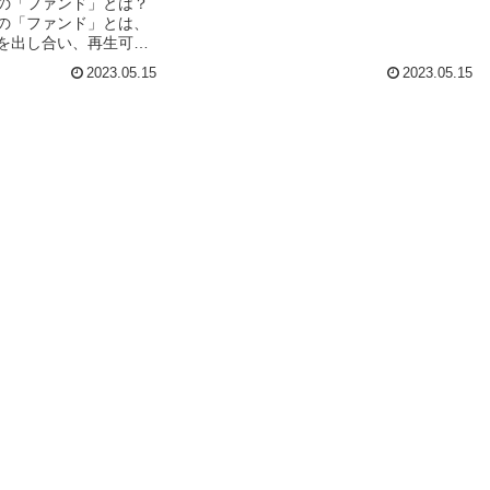
の「ファンド」とは？
軽減することができます。ペーパーレスに
の「ファンド」とは、
取り組む方法は、様々なものがあります。
を出し合い、再生可能
例えば、書類や報告書を電子化すること
る企業やプロジェクト
で、紙の使用を減らすことができます。ま
2023.05.15
2023.05.15
資ファンドのことで
た、電子メールやチャットツールを活用し
陽光発電や風力発電、
て、紙のメモや伝言を減らすこと...
、再生可能エネルギー
することができます。
率の高い建物や、省エ
する企業にも投資する
ァンドに投資すること
再生可能エネルギーに
ことが...