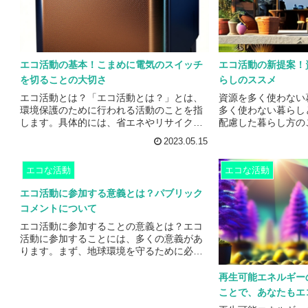
の減少や資源の有効活用が促進されます。
器系や心血管系の疾
また、省エネをすることで、エネルギーの
があります。さらに
無駄遣いを減らし、二酸化炭...
化粧品などの製品にも
エコ活動の基本！こまめに電気のスイッチ
エコ活動の新提案！
を切ることの大切さ
らしのススメ
エコ活動とは？「エコ活動とは？」とは、
資源を多く使わない
環境保護のために行われる活動のことを指
多く使わない暮らし
します。具体的には、省エネやリサイク
配慮した暮らし方の
ル、自然保護などが挙げられます。これら
暮らし方は、地球環
2023.05.15
の活動は、地球環境を守るために必要不可
ものであり、私たち
欠なものであり、私たちが暮らす地球を守
くためには欠かせま
エコな活動
エコな活動
るためには、積極的に取り組むことが求め
下のような暮らし方が
られています。エコ活動は、個人や企業、
サイクルを積極的に
エコ活動に参加する意義とは？パブリック
地域社会など、様々なレベルで行われてい
いためには、リサイ
コメントについて
ます。例えば、家庭では、電気や水道の節
とが大切です。ペッ
約、エコバッグの使用、食品ロスの削減な
ど、使い終わったも
エコ活動に参加することの意義とは？エコ
どが挙げられます。企業では、省エネやリ
リサイクルに回しまし
活動に参加することには、多くの意義があ
サイクル、環境に配慮した製...
を使うプラスチック..
ります。まず、地球環境を守るために必要
な活動であることが挙げられます。地球温
暖化や環境汚染など、現代社会が抱える環
再生可能エネルギー
境問題は深刻であり、私たち一人ひとりが
ことで、あなたもエ
積極的に取り組むことが求められていま