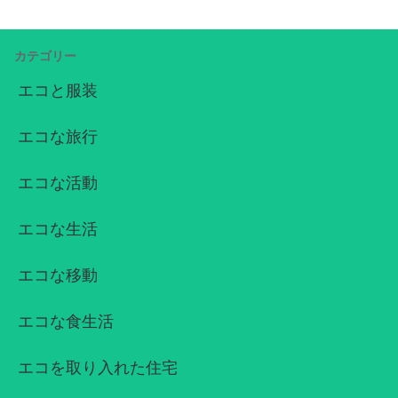
製品の使用などがあります。しかし、これ
らの方法で支援する場合、その支援が公正
に分配されることが保証されているかどう
かは不明です。エコ活動を支援するために
カテゴリー
は、公正な分配が保証され...
エコと服装
エコな旅行
エコな活動
エコな生活
エコな移動
エコな食生活
エコを取り入れた住宅