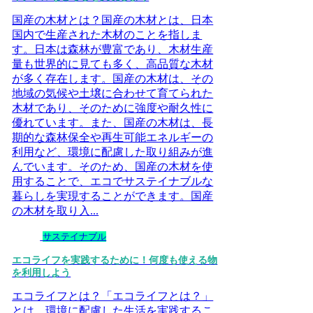
国産の木材とは？国産の木材とは、日本
国内で生産された木材のことを指しま
す。日本は森林が豊富であり、木材生産
量も世界的に見ても多く、高品質な木材
が多く存在します。国産の木材は、その
地域の気候や土壌に合わせて育てられた
木材であり、そのために強度や耐久性に
優れています。また、国産の木材は、長
期的な森林保全や再生可能エネルギーの
利用など、環境に配慮した取り組みが進
んでいます。そのため、国産の木材を使
用することで、エコでサステイナブルな
暮らしを実現することができます。国産
の木材を取り入...
サステイナブル
エコライフを実践するために！何度も使える物
を利用しよう
エコライフとは？「エコライフとは？」
とは、環境に配慮した生活を実践するこ