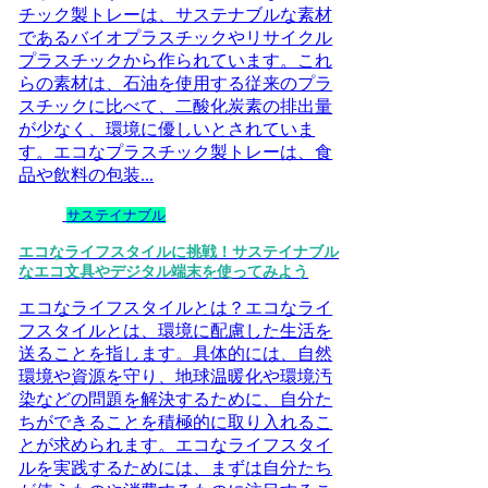
チック製トレーは、サステナブルな素材
であるバイオプラスチックやリサイクル
プラスチックから作られています。これ
らの素材は、石油を使用する従来のプラ
スチックに比べて、二酸化炭素の排出量
が少なく、環境に優しいとされていま
す。エコなプラスチック製トレーは、食
品や飲料の包装...
サステイナブル
エコなライフスタイルに挑戦！サステイナブル
なエコ文具やデジタル端末を使ってみよう
エコなライフスタイルとは？エコなライ
フスタイルとは、環境に配慮した生活を
送ることを指します。具体的には、自然
環境や資源を守り、地球温暖化や環境汚
染などの問題を解決するために、自分た
ちができることを積極的に取り入れるこ
とが求められます。エコなライフスタイ
ルを実践するためには、まずは自分たち