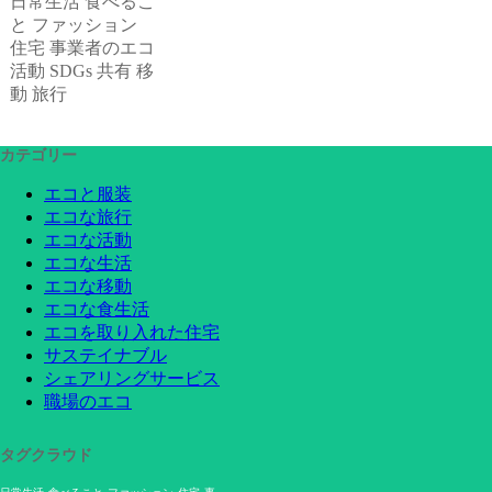
日常生活
食べるこ
と
ファッション
住宅
事業者のエコ
活動
SDGs
共有
移
動
旅行
カテゴリー
エコと服装
エコな旅行
エコな活動
エコな生活
エコな移動
エコな食生活
エコを取り入れた住宅
サステイナブル
シェアリングサービス
職場のエコ
タグクラウド