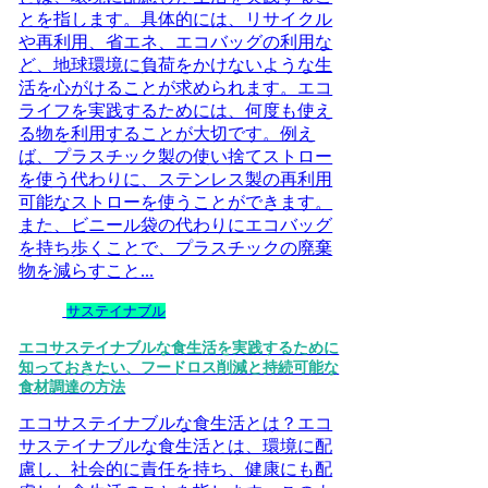
とを指します。具体的には、リサイクル
や再利用、省エネ、エコバッグの利用な
ど、地球環境に負荷をかけないような生
活を心がけることが求められます。エコ
ライフを実践するためには、何度も使え
る物を利用することが大切です。例え
ば、プラスチック製の使い捨てストロー
を使う代わりに、ステンレス製の再利用
可能なストローを使うことができます。
また、ビニール袋の代わりにエコバッグ
を持ち歩くことで、プラスチックの廃棄
物を減らすこと...
サステイナブル
エコサステイナブルな食生活を実践するために
知っておきたい、フードロス削減と持続可能な
食材調達の方法
エコサステイナブルな食生活とは？エコ
サステイナブルな食生活とは、環境に配
慮し、社会的に責任を持ち、健康にも配