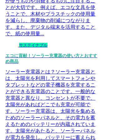
が使うものや消費するものに注目するこ
とが大切です。例えば、エコな文具を使
うことで、木材やプラスチックの使用量
を減らし、廃棄物の削減につながりま
す。また、デジタル端末を活用すること
で、紙の使用量...
サステイナブル
エコに貢献！ソーラー充電器の使い方とおすす
め商品
ソーラー充電器とは？ソーラー充電器と
は、太陽光を利用してスマートフォンや
タブレットなどの電子機器を充電するこ
とができる充電器のことです。一般的な
充電器と異なり、コンセントが不要で、
太陽光があればどこでも充電が可能で
す。ソーラー充電器は、太陽光を集める
ためのソーラーパネルと、その電力を蓄
えるためのバッテリーが内蔵されていま
す。太陽光があたると、ソーラーパネル
が電力を発生し、バッテリーに蓄えられ