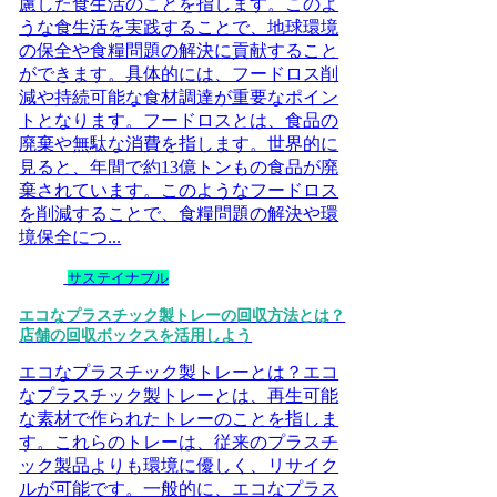
慮した食生活のことを指します。このよ
うな食生活を実践することで、地球環境
の保全や食糧問題の解決に貢献すること
ができます。具体的には、フードロス削
減や持続可能な食材調達が重要なポイン
トとなります。フードロスとは、食品の
廃棄や無駄な消費を指します。世界的に
見ると、年間で約13億トンもの食品が廃
棄されています。このようなフードロス
を削減することで、食糧問題の解決や環
境保全につ...
サステイナブル
エコなプラスチック製トレーの回収方法とは？
店舗の回収ボックスを活用しよう
エコなプラスチック製トレーとは？エコ
なプラスチック製トレーとは、再生可能
な素材で作られたトレーのことを指しま
す。これらのトレーは、従来のプラスチ
ック製品よりも環境に優しく、リサイク
ルが可能です。一般的に、エコなプラス