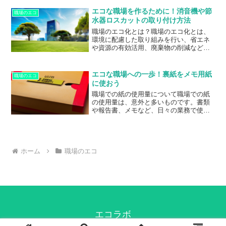
して保存し、電子メールやクラウドスト
約することができます。エコな職場づく
レージなどを利用して共有することが挙
りは、企業の...
エコな職場を作るために！消音機や節
職場のエコ
げられます。ペーパーレス化には、環境
水器ロスカットの取り付け方法
保護やコスト削減、業務効率化などのメ
職場のエコ化とは？職場のエコ化とは、
リットがあります。例えば、紙を使用し
環境に配慮した取り組みを行い、省エネ
ないことで、森林伐採や廃棄物の削減に
や資源の有効活用、廃棄物の削減などを
つながり、環境に優しい職場を実現する
目的とした取り組みのことを指します。
ことができます。また、紙の購入や印
職場のエコ化は、企業の社会的責任とし
刷、保管などにかかるコストを削減する
ても重要な課題であり、地球環境保全に
ことができ、経...
エコな職場への一歩！裏紙をメモ用紙
職場のエコ
も貢献することができます。具体的に
に使おう
は、消音機や節水器、ロスカットなどの
職場での紙の使用量について職場での紙
設備を導入することで、省エネや資源の
の使用量は、意外と多いものです。書類
有効活用を図ることができます。また、
や報告書、メモなど、日々の業務で使用
紙の使用量を減らすために、デジタル化
する紙の量は膨大です。しかし、そのほ
や電子メールの活用なども有効です。さ
とんどが一度使ったら捨てられてしまう
らに、廃棄物の分別やリサイクルなども
のが現状です。そこで、職場での紙の使
重要な取り組み...
用量を減らすために、裏紙をメモ用紙と
して再利用することをおすすめします。
ホーム
職場のエコ
例えば、会議の資料や報告書の印刷に使
った紙の裏側を、メモ用紙として使うこ
とができます。また、プリンターの調子
が悪くて印刷に失敗した紙も、裏側を利
用することができます。裏紙をメモ用紙
として再利用...
エコラボ