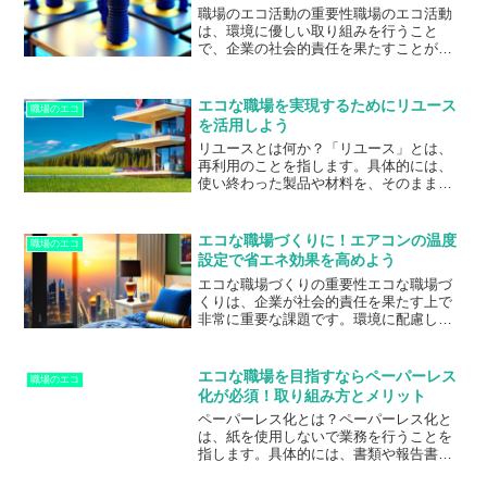
職場のエコ活動の重要性職場のエコ活動
は、環境に優しい取り組みを行うこと
で、企業の社会的責任を果たすことがで
きます。また、エコ活動は企業のイメー
ジアップにもつながります。さらに、エ
コ活動はコスト削減にもつながります。
エコな職場を実現するためにリユース
職場のエコ
例えば、照明やエアコンの稼働時間を減
を活用しよう
らすことで、電気代を削減することがで
リユースとは何か？「リユース」とは、
きます。また、紙の使用量を減らすこと
再利用のことを指します。具体的には、
で、印刷コストを削減することもできま
使い終わった製品や材料を、そのまま再
す。職場のエコ活動は、企業の持続可能
利用することで、廃棄物を減らし、資源
な発展にもつながります。照明の稼働時
を有効活用することができます。例え
間を減らす方法照明の稼働時間を減らす
ば、オフィスで使われる紙やプラスチッ
ことは、職場の...
エコな職場づくりに！エアコンの温度
職場のエコ
ク製品は、一度使われた後に捨てられる
設定で省エネ効果を高めよう
ことが多いですが、これらをリユースす
エコな職場づくりの重要性エコな職場づ
ることで、新たな資源を使わずに済みま
くりは、企業が社会的責任を果たす上で
す。また、古い家具や機器を修理して再
非常に重要な課題です。環境に配慮した
利用することも、リユースの一例です。
職場づくりは、企業のイメージアップに
リユースを活用することで、環境に優し
もつながります。具体的には、省エネ効
い職場を実現することができます。ま
果を高めることが大切です。エアコンの
た、リユースによ...
エコな職場を目指すならペーパーレス
職場のエコ
温度設定を適切に行うことで、電力消費
化が必須！取り組み方とメリット
量を抑えることができます。また、省エ
ペーパーレス化とは？ペーパーレス化と
ネ効果を高めるためには、従業員の意識
は、紙を使用しないで業務を行うことを
改革も必要です。例えば、エアコンの温
指します。具体的には、書類や報告書、
度設定を変更することによって、快適な
メモなどを紙ではなくデジタルデータと
職場環境を維持しながらも、電気代を節