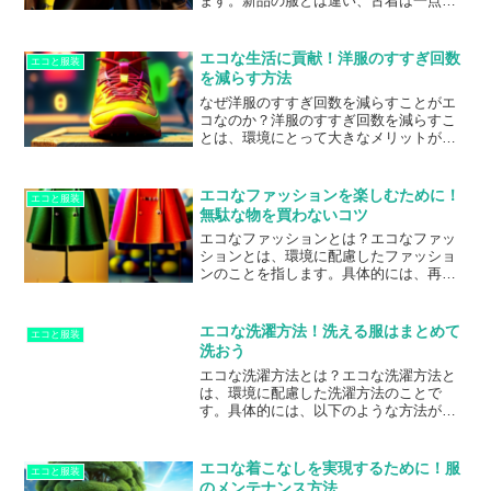
ます。新品の服とは違い、古着は一点も
びが必要です。特に、エコ服を取り入れ
のが多く、他の人とは違うオリジナルの
ることで、環境に配慮しながら快適に過
スタイルを楽しめます。また、古着は独
ごすことができます。エコ服とは、環境
特の風合いがあり、洗いざらされた風合
に優しい素材や製...
エコな生活に貢献！洋服のすすぎ回数
エコと服装
いや染み込んだ色合いが、新品の服には
を減らす方法
ない味わいを与えてくれます。さらに、
なぜ洋服のすすぎ回数を減らすことがエ
古着はエコ志向にも合致しています。新
コなのか？洋服のすすぎ回数を減らすこ
品の服を作るためには、多くの資源やエ
とは、環境にとって大きなメリットがあ
ネルギーが必要ですが、古着は再利用す
ります。まず、洋服を洗濯するために必
ることで、環境に負荷をかけずにおしゃ
要な水の量を減らすことができます。洗
れを楽しむことができます。また、古着
濯機での1回の洗濯には、約50リットルの
を買うことで...
エコなファッションを楽しむために！
エコと服装
水が必要とされます。そのため、洋服を
無駄な物を買わないコツ
洗う回数を減らすことで、大量の水を節
エコなファッションとは？エコなファッ
約することができます。また、洋服を洗
ションとは、環境に配慮したファッショ
濯するためには、洗剤や柔軟剤などの化
ンのことを指します。具体的には、再利
学物質を使用する必要があります。これ
用やリサイクル、オーガニック素材の使
らの化学物質は、水道水に混ざって環境
用など、環境に負荷をかけないような取
に放出され、水質汚染の原因となりま
り組みを行ったファッションアイテムを
す。洋服の...
エコな洗濯方法！洗える服はまとめて
エコと服装
指します。エコなファッションは、環境
洗おう
に優しく、また、長期的に見てもコスト
エコな洗濯方法とは？エコな洗濯方法と
パフォーマンスが高いというメリットが
は、環境に配慮した洗濯方法のことで
あります。例えば、オーガニックコット
す。具体的には、以下のような方法が挙
ンを使用したTシャツは、通常のコットン
げられます。まず、洗濯機をフル活用す
を使用したTシャツよりも肌触りが良く、
ることが大切です。洗えるものはまとめ
長持ちするため、長期的に見てもコスト
て洗うことで、洗濯機の使用回数を減ら
パフォー...
エコな着こなしを実現するために！服
エコと服装
すことができます。また、洗濯機の容量
のメンテナンス方法