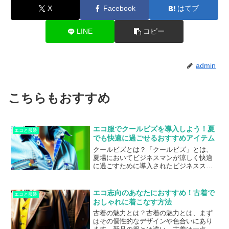
X
Facebook
はてブ
LINE
コピー
admin
こちらもおすすめ
エコ服でクールビズを導入しよう！夏
エコと服装
でも快適に過ごせるおすすめアイテム
クールビズとは？「クールビズ」とは、
夏場においてビジネスマンが涼しく快適
に過ごすために導入されたビジネススタ
イルのことです。通常のビジネススーツ
に比べ、軽量で通気性が高く、半袖シャ
ツやノータイのスタイルが許されるな
エコ志向のあなたにおすすめ！古着で
エコと服装
ど、暑い季節でも快適に過ごすことがで
おしゃれに着こなす方法
きます。しかし、クールビズにおいて
古着の魅力とは？古着の魅力とは、まず
も、ビジネスマンとしてのマナーやイメ
はその個性的なデザインや色合いにあり
ージを守るためには、適切なアイテム選